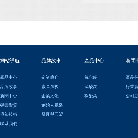
網站導航
品牌故事
產品中心
新聞
產品中心
企業簡介
氧化鎂
產品
品牌故事
廠區風貌
硫酸鎂
行業
新聞中心
企業文化
碳酸鎂
公司
榮譽資質
創始人風采
優勢技術
發展與展望
聯系我們